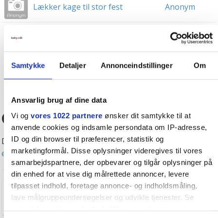
Lækker kage til stor fest
Anonym
«
1
2
3
4
5
222
»
Samtykke
Detaljer
Annonceindstillinger
Om
OPRET NY TRÅD
Ansvarlig brug af dine data
Gratis eksperthjælp
Vi og
vores 1022 partnere
ønsker dit samtykke til at
anvende cookies og indsamle persondata om IP-adresse,
ID og din browser til præferencer, statistik og
Det er gratis at søge hjælp hos vores eksperter -
se alle
marketingformål. Disse oplysninger videregives til vores
eksperterne her
.
samarbejdspartnere, der opbevarer og tilgår oplysninger på
din enhed for at vise dig målrettede annoncer, levere
Rikke Nielsen
tilpasset indhold, foretage annonce- og indholdsmåling,
lave målgruppeundersøgelser og udvikle tjenester. Se
Scannings-sygeplejerske
mere information under
indstillinger
og i vores