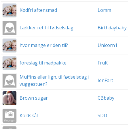
Kødfri aftensmad
Lomm
Lækker ret til fødselsdag
Birthdaybaby
hvor mange er den til?
Unicorn1
foreslag til madpakke
FruK
Muffins eller lign. til fødselsdag i
IenFart
vuggestuen?
Brown sugar
CBbaby
Koldskål
SDD