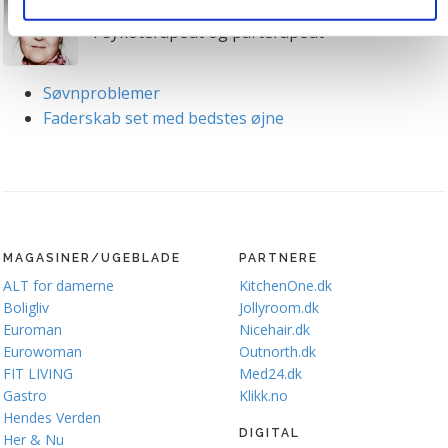
Gitte Sander
medier. Du kan til enhver tid trække dit samtykke tilbage.
Du skal være opmærksom på, at vores hjemmeside
Psykoterapeut og parterapeut
muligvis ikke fungerer optimalt, hvis du ikke accepterer
cookies eller tilbagetrækker et samtykke. Du kan læse
Søvnproblemer
mere om vores brug af cookies og behandling af dine
Faderskab set med bedstes øjne
personoplysninger i forbindelse hermed i både
vores
privatlivspolitik
og
cookiepolitik
.
MAGASINER/UGEBLADE
PARTNERE
ALT for damerne
KitchenOne.dk
Boligliv
Jollyroom.dk
Euroman
Nicehair.dk
Eurowoman
Outnorth.dk
FIT LIVING
Med24.dk
Gastro
Klikk.no
Hendes Verden
DIGITAL
Her & Nu