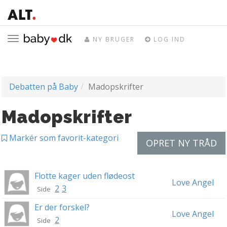
Toggle
NY BRUGER
LOG IND
navigation
Debatten på Baby
Madopskrifter
Madopskrifter
Markér som favorit-kategori
OPRET NY TRÅD
Flotte kager uden flødeost
Love Angel
2
3
Side
Er der forskel?
Love Angel
2
Side