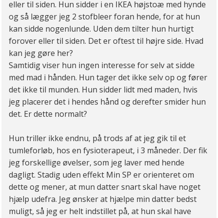
eller til siden. Hun sidder i en IKEA højstoæ med hynde
og så lægger jeg 2 stofbleer foran hende, for at hun
kan sidde nogenlunde. Uden dem tilter hun hurtigt
forover eller til siden. Det er oftest til højre side. Hvad
kan jeg gøre her?
Samtidig viser hun ingen interesse for selv at sidde
med mad i hånden. Hun tager det ikke selv op og fører
det ikke til munden. Hun sidder lidt med maden, hvis
jeg placerer det i hendes hånd og derefter smider hun
det. Er dette normalt?
Hun triller ikke endnu, på trods af at jeg gik til et
tumleforløb, hos en fysioterapeut, i 3 måneder. Der fik
jeg forskellige øvelser, som jeg laver med hende
dagligt. Stadig uden effekt Min SP er orienteret om
dette og mener, at mun datter snart skal have noget
hjælp udefra. Jeg ønsker at hjælpe min datter bedst
muligt, så jeg er helt indstillet på, at hun skal have