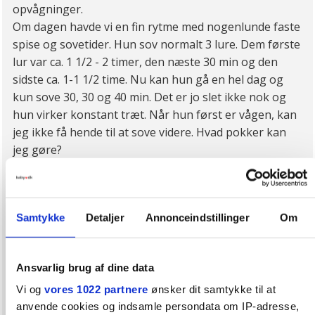
opvågninger.
Om dagen havde vi en fin rytme med nogenlunde faste
spise og sovetider. Hun sov normalt 3 lure. Dem første
lur var ca. 1 1/2 - 2 timer, den næste 30 min og den
sidste ca. 1-1 1/2 time. Nu kan hun gå en hel dag og
kun sove 30, 30 og 40 min. Det er jo slet ikke nok og
hun virker konstant træt. Når hun først er vågen, kan
jeg ikke få hende til at sove videre. Hvad pokker kan
jeg gøre?
Det skal siges, at hun kort efter fødslen udviklede et
meget stort jordbærmærke i højre side af ansigtet,
Samtykke
Detaljer
Annonceindstillinger
Om
som hun får medicinsk behandling for. En af
bivirkningerne er kløe, som hun er MEGET påvirket af.
Ansvarlig brug af dine data
Hilsen en meget træt mor
Vi og
vores 1022 partnere
ønsker dit samtykke til at
anvende cookies og indsamle persondata om IP-adresse,