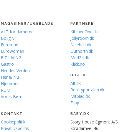
MAGASINER/UGEBLADE
PARTNERE
ALT for damerne
KitchenOne.dk
Boligliv
Jollyroom.dk
Euroman
Nicehair.dk
Eurowoman
Outnorth.dk
FIT LIVING
Med24.dk
Gastro
Klikk.no
Hendes Verden
DIGITAL
Her & Nu
Alt.dk
Hjemmet
Realityportalen.dk
RUM
Mitblad.dk
Vores Børn
Flipp
KONTAKT
BABY.DK
Cookiepolitik
Story House Egmont A/S
Privatlivspolitik
Strødamvej 46