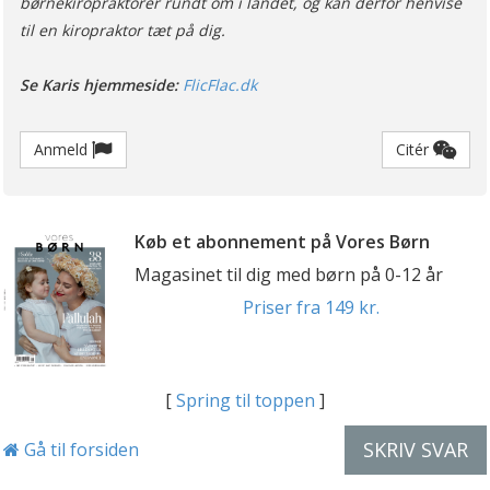
børnekiropraktorer rundt om i landet, og kan derfor henvise
til en kiropraktor tæt på dig.
Se Karis hjemmeside:
FlicFlac.dk
Anmeld
Citér
Køb et abonnement på Vores Børn
Magasinet til dig med børn på 0-12 år
Priser fra 149 kr.
[
Spring til toppen
]
SKRIV SVAR
Gå til forsiden