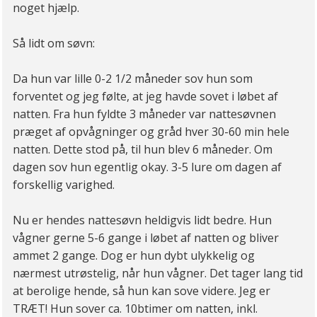
noget hjælp.
Så lidt om søvn:
Da hun var lille 0-2 1/2 måneder sov hun som
forventet og jeg følte, at jeg havde sovet i løbet af
natten. Fra hun fyldte 3 måneder var nattesøvnen
præget af opvågninger og gråd hver 30-60 min hele
natten. Dette stod på, til hun blev 6 måneder. Om
dagen sov hun egentlig okay. 3-5 lure om dagen af
forskellig varighed.
Nu er hendes nattesøvn heldigvis lidt bedre. Hun
vågner gerne 5-6 gange i løbet af natten og bliver
ammet 2 gange. Dog er hun dybt ulykkelig og
nærmest utrøstelig, når hun vågner. Det tager lang tid
at berolige hende, så hun kan sove videre. Jeg er
TRÆT! Hun sover ca. 10btimer om natten, inkl.