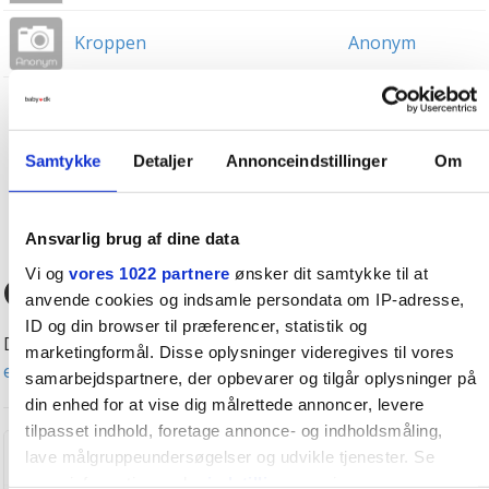
Kroppen
Anonym
1
2
3
80
»
Samtykke
Detaljer
Annonceindstillinger
Om
OPRET NY TRÅD
Ansvarlig brug af dine data
Vi og
vores 1022 partnere
ønsker dit samtykke til at
Gratis eksperthjælp
anvende cookies og indsamle persondata om IP-adresse,
ID og din browser til præferencer, statistik og
Det er gratis at søge hjælp hos vores eksperter -
se alle
marketingformål. Disse oplysninger videregives til vores
eksperterne her
.
samarbejdspartnere, der opbevarer og tilgår oplysninger på
din enhed for at vise dig målrettede annoncer, levere
tilpasset indhold, foretage annonce- og indholdsmåling,
Rikke Nielsen
lave målgruppeundersøgelser og udvikle tjenester. Se
Scannings-sygeplejerske
mere information under
indstillinger
og i vores