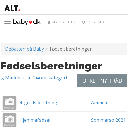
Toggle
NY BRUGER
LOG IND
navigation
Debatten på Baby
Fødselsberetninger
Fødselsberetninger
Markér som favorit-kategori
OPRET NY TRÅD
4. grads bristning
Ammelia
Hjemmefødsel
Sommersol2021