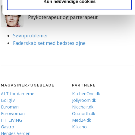
Kun nødvendige cookies
medier. Du kan til enhver tid trække dit samtykke tilbage.
Gitte Sander
Du skal være opmærksom på, at vores hjemmeside
Psykoterapeut og parterapeut
muligvis ikke fungerer optimalt, hvis du ikke accepterer
cookies eller tilbagetrækker et samtykke. Du kan læse
mere om vores brug af cookies og behandling af dine
Søvnproblemer
personoplysninger i forbindelse hermed i både
Faderskab set med bedstes øjne
vores
privatlivspolitik
og
cookiepolitik
.
MAGASINER/UGEBLADE
PARTNERE
ALT for damerne
KitchenOne.dk
Boligliv
Jollyroom.dk
Euroman
Nicehair.dk
Eurowoman
Outnorth.dk
FIT LIVING
Med24.dk
Gastro
Klikk.no
Hendes Verden