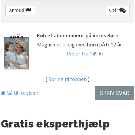
personoplysninger i forbindelse hermed i både
Anmeld
Citér
vores
privatlivspolitik
og
cookiepolitik
.
Køb et abonnement på Vores Børn
Magasinet til dig med børn på 0-12 år
Priser fra 149 kr.
[
Spring til toppen
]
SKRIV SVAR
Gå til forsiden
Gratis eksperthjælp