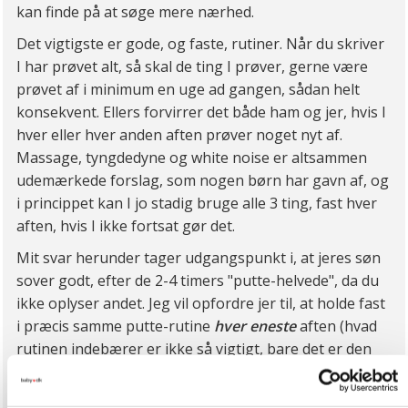
kan finde på at søge mere nærhed.
Det vigtigste er gode, og faste, rutiner. Når du skriver
I har prøvet alt, så skal de ting I prøver, gerne være
prøvet af i minimum en uge ad gangen, sådan helt
konsekvent. Ellers forvirrer det både ham og jer, hvis I
hver eller hver anden aften prøver noget nyt af.
Massage, tyngdedyne og white noise er altsammen
udemærkede forslag, som nogen børn har gavn af, og
i princippet kan I jo stadig bruge alle 3 ting, fast hver
aften, hvis I ikke fortsat gør det.
Mit svar herunder tager udgangspunkt i, at jeres søn
sover godt, efter de 2-4 timers "putte-helvede", da du
ikke oplyser andet. Jeg vil opfordre jer til, at holde fast
i præcis samme putte-rutine
hver eneste
aften (hvad
rutinen indebærer er ikke så vigtigt, bare det er den
samme hver dag). Også når I går ind til ham de mange
gange i timen, prøver I at gøre det samme hver gang.