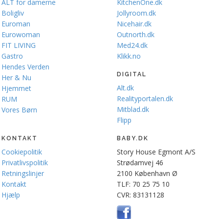
ALT for damerne
KitchenOne.dk
Boligliv
Jollyroom.dk
Euroman
Nicehair.dk
Eurowoman
Outnorth.dk
FIT LIVING
Med24.dk
Gastro
Klikk.no
Hendes Verden
DIGITAL
Her & Nu
Alt.dk
Hjemmet
Realityportalen.dk
RUM
Mitblad.dk
Vores Børn
Flipp
KONTAKT
BABY.DK
Cookiepolitik
Story House Egmont A/S
Privatlivspolitik
Strødamvej 46
Retningslinjer
2100 København Ø
Kontakt
TLF: 70 25 75 10
Hjælp
CVR: 83131128