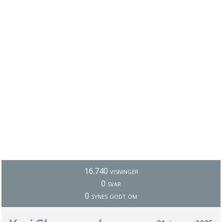
16.740 visninger
0 svar
0 synes godt om