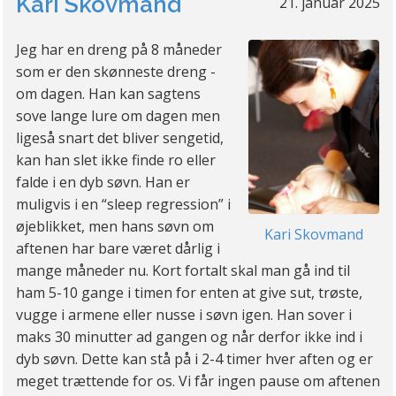
Kari Skovmand
21. januar 2025
Jeg har en dreng på 8 måneder
som er den skønneste dreng -
om dagen. Han kan sagtens
sove lange lure om dagen men
ligeså snart det bliver sengetid,
kan han slet ikke finde ro eller
falde i en dyb søvn. Han er
muligvis i en “sleep regression” i
øjeblikket, men hans søvn om
Kari Skovmand
aftenen har bare været dårlig i
mange måneder nu. Kort fortalt skal man gå ind til
ham 5-10 gange i timen for enten at give sut, trøste,
vugge i armene eller nusse i søvn igen. Han sover i
maks 30 minutter ad gangen og når derfor ikke ind i
dyb søvn. Dette kan stå på i 2-4 timer hver aften og er
meget trættende for os. Vi får ingen pause om aftenen