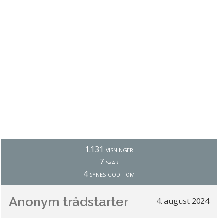
1.131 visninger
7 svar
4 synes godt om
Anonym trådstarter
4. august 2024