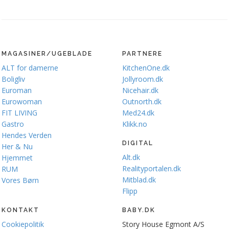
MAGASINER/UGEBLADE
PARTNERE
ALT for damerne
KitchenOne.dk
Boligliv
Jollyroom.dk
Euroman
Nicehair.dk
Eurowoman
Outnorth.dk
FIT LIVING
Med24.dk
Gastro
Klikk.no
Hendes Verden
DIGITAL
Her & Nu
Alt.dk
Hjemmet
Realityportalen.dk
RUM
Mitblad.dk
Vores Børn
Flipp
KONTAKT
BABY.DK
Cookiepolitik
Story House Egmont A/S