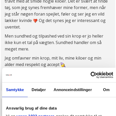
travlt med at smide nogle kiloer. Det er svært at finde
tøj, som jeg synes fremhæver mine former, men når
jeg står nøgen foran spejlet, føler og ser jeg en vild
lækker kvinde
Og det synes jeg er interessant og
uventet.
Men sundhed og tilpashed ved sin krop er jo heller
ikke kun et tal på vægten. Sundhed handler om så
meget mere.
Jeg omfavner min krop, mit liv, mine kiloer og min
alder med respekt og accept
Anmeld
Citér
Samtykke
Detaljer
Annonceindstillinger
Om
Minime2018
5. august 2024
Ansvarlig brug af dine data