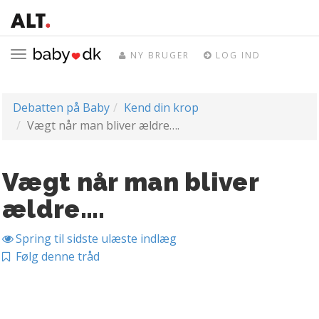
Toggle
NY BRUGER
LOG IND
navigation
Debatten på Baby
Kend din krop
Vægt når man bliver ældre….
Vægt når man bliver
ældre….
Spring til sidste ulæste indlæg
Følg denne tråd