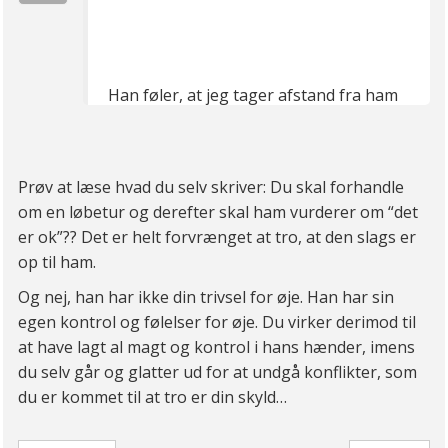
Han føler, at jeg tager afstand fra ham
og børnene.
Jeg har også selv foreslået at stå
tidligere op, for at tage ud og løbe så vi
Prøv at læse hvad du selv skriver: Du skal forhandle
kan spise morgenmad sammen og have
om en løbetur og derefter skal ham vurderer om “det
hele dagen sammen, men det er heller
er ok”?? Det er helt forvrænget at tro, at den slags er
ikke ok.
op til ham.
Og nej, han har ikke din trivsel for øje. Han har sin
egen kontrol og følelser for øje. Du virker derimod til
at have lagt al magt og kontrol i hans hænder, imens
du selv går og glatter ud for at undgå konflikter, som
du er kommet til at tro er din skyld…