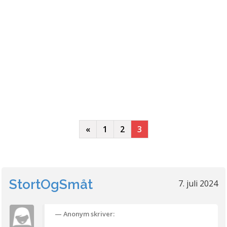
«
1
2
3
StortOgSmåt
7. juli 2024
Anonym skriver: