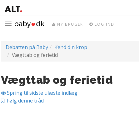
Toggle
NY BRUGER
LOG IND
navigation
Debatten på Baby
Kend din krop
Vægttab og ferietid
Vægttab og ferietid
Spring til sidste ulæste indlæg
Følg denne tråd