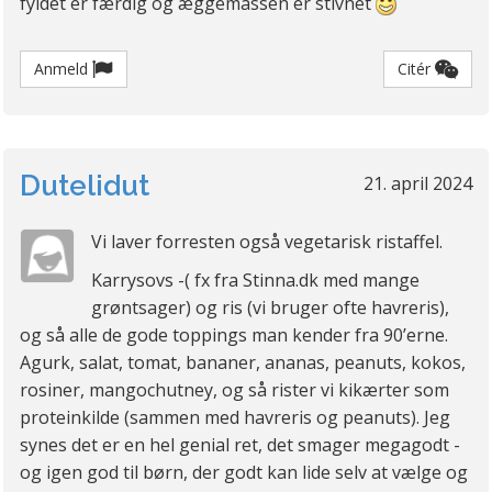
fyldet er færdig og æggemassen er stivnet
Anmeld
Citér
Dutelidut
21. april 2024
Vi laver forresten også vegetarisk ristaffel.
Karrysovs -( fx fra Stinna.dk med mange
grøntsager) og ris (vi bruger ofte havreris),
og så alle de gode toppings man kender fra 90’erne.
Agurk, salat, tomat, bananer, ananas, peanuts, kokos,
rosiner, mangochutney, og så rister vi kikærter som
proteinkilde (sammen med havreris og peanuts). Jeg
synes det er en hel genial ret, det smager megagodt -
og igen god til børn, der godt kan lide selv at vælge og