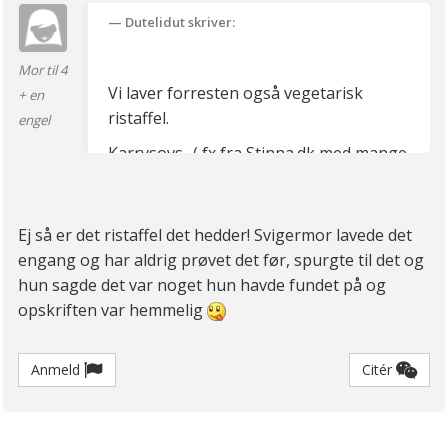
Dutelidut skriver:
Mor til 4
Vi laver forresten også vegetarisk
+ en
ristaffel.
engel
Karrysovs -( fx fra Stinna.dk med mange
grøntsager) og ris (vi bruger ofte
havreris), og så alle de gode toppings
man kender fra 90’erne. Agurk, salat,
Ej så er det ristaffel det hedder! Svigermor lavede det
tomat, bananer, ananas, peanuts,
engang og har aldrig prøvet det før, spurgte til det og
kokos, rosiner, mangochutney, og så
hun sagde det var noget hun havde fundet på og
rister vi kikærter som proteinkilde
opskriften var hemmelig
(sammen med havreris og peanuts). Jeg
synes det er en hel genial ret, det
Anmeld
Citér
smager megagodt - og igen god til
børn, der godt kan lide selv at vælge og
at tingene er delt lidt op.