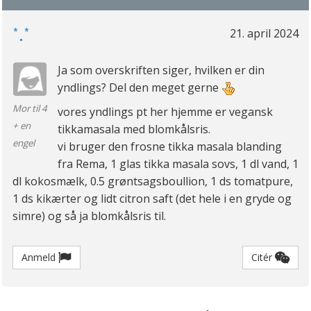
*.*
21. april 2024
Ja som overskriften siger, hvilken er din
yndlings? Del den meget gerne
Mor til 4
vores yndlings pt her hjemme er vegansk
+ en
tikkamasala med blomkålsris.
engel
vi bruger den frosne tikka masala blanding
fra Rema, 1 glas tikka masala sovs, 1 dl vand, 1
dl kokosmælk, 0.5 grøntsagsboullion, 1 ds tomatpure,
1 ds kikærter og lidt citron saft (det hele i en gryde og
simre) og så ja blomkålsris til.
Anmeld
Citér