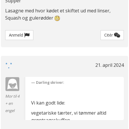
Supper
Lasagne med hvor kødet et skiftet ud med linser,
Squash og gulerødder
Anmeld
Citér
*.*
21. april 2024
Darling skriver:
Mor til 4
Vi kan godt lide:
+ en
engel
vegetariske tærter, vi tømmer altid
grøntsagsskuffen