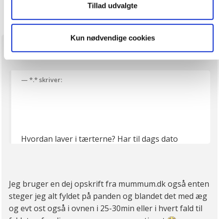
Tillad udvalgte
og huske dine præferencer samt til brug for markedsføring,
så vi kan optimere vores reklametiltag på sociale medier
og til at vise dig funktioner i forbindelse med sociale
Kun nødvendige cookies
medier. Du kan til enhver tid trække dit samtykke tilbage.
Darling
21. april 2024
Du skal være opmærksom på, at vores hjemmeside
muligvis ikke fungerer optimalt, hvis du ikke accepterer
cookies eller tilbagetrækker et samtykke. Du kan læse
*.* skriver:
mere om vores brug af cookies og behandling af dine
personoplysninger i forbindelse hermed i både
vores
privatlivspolitik
og
cookiepolitik
.
Hvordan laver i tærterne? Har til dags dato
aldrig kunne lave en vellykket tærte
Jeg bruger en dej opskrift fra mummum.dk også enten
steger jeg alt fyldet på panden og blandet det med æg
og evt ost også i ovnen i 25-30min eller i hvert fald til