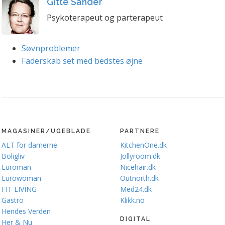
Gitte Sander
Psykoterapeut og parterapeut
Søvnproblemer
Faderskab set med bedstes øjne
MAGASINER/UGEBLADE
PARTNERE
ALT for damerne
KitchenOne.dk
Boligliv
Jollyroom.dk
Euroman
Nicehair.dk
Eurowoman
Outnorth.dk
FIT LIVING
Med24.dk
Gastro
Klikk.no
Hendes Verden
DIGITAL
Her & Nu