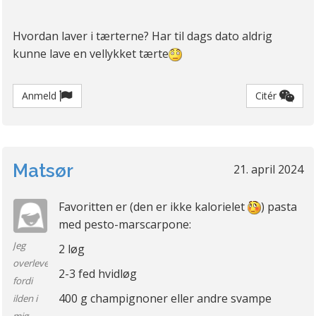
risotto med svampe
pastaretter med fløde, en masse
Hvordan laver i tærterne? Har til dags dato aldrig
svampe og grøntsager
kunne lave en vellykket tærte
Supper
Lasagne med hvor kødet et skiftet ud
Anmeld
Citér
med linser, Squash og gulerødder
Matsør
21. april 2024
Favoritten er (den er ikke kalorielet
) pasta
med pesto-marscarpone:
Jeg
2 løg
overlevede
2-3 fed hvidløg
fordi
400 g champignoner eller andre svampe
ilden i