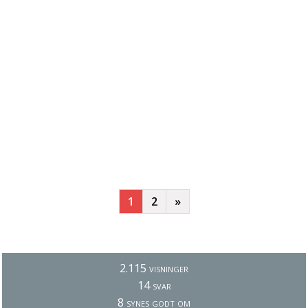
1
2
»
2.115 visninger
14 svar
8 synes godt om