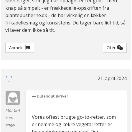
Men noget, som jeg har opdaget er ret godt - men
knap så simpelt - er frækkedelle-opskriften fra
plantepusherne.dk - de har virkelig en lækker
frikadellesmag og konsistens. De tager bare lidt tid, så
vi laver dem ikke så tit.
Anmeld
Citér
*.*
21. april 2024
Dutelidut skriver:
Mor til 4
Vores oftest brugte go-to-retter, som
+ en
er nemme og lækre vegetarretter er
engel
belugabolognese og dahl. Den