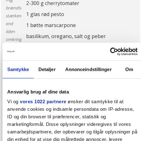
mig
2-300 g cherrytomater
brændte
1 glas rød pesto
stærkere
end
1 bøtte marscarpone
ilden
basilikum, oregano, salt og peber
omkring
mig
Champignoner skæres i skiver eller stykker,
steges i gryden og tages fra. Løg og hvidløg hakkes
Samtykke
Detaljer
Annonceindstillinger
Om
fint og steges klare. Champignoner, pesto og
marscarpone samt krydderier tilsættes. Når
marscarpone er smeltet, tilsættes halverede
Ansvarlig brug af dine data
cherrytomater.
Vi og
vores 1022 partnere
ønsker dit samtykke til at
Det simrer, mens pastaen koger.
anvende cookies og indsamle persondata om IP-adresse,
Vi tilsætter nogle gange røde linser til saucen, hvis der
ID og din browser til præferencer, statistik og
er brug for mere protein. Den er alle herhjemme vilde
marketingformål. Disse oplysninger videregives til vores
med.
samarbejdspartnere, der opbevarer og tilgår oplysninger på
Vi er også glade for lasagne med røde linser,
din enhed for at vise dig målrettede annoncer, levere