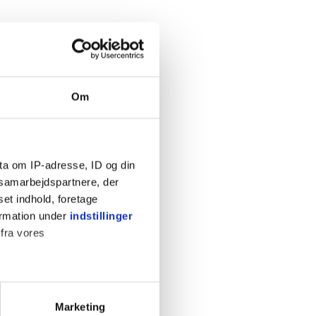
Om
ta om IP-adresse, ID og din
s samarbejdspartnere, der
set indhold, foretage
ormation under
indstillinger
 fra vores
ter
Marketing