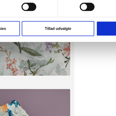
 baseret på en scanning af dens unikke karakteristika (fingerprin
ebsitet.
t vi må bruge egne cookies og cookies fra tredjeparter til at opti
ies
Tillad udvalgte
ionalitet, generere statistik og huske dine præferencer samt til 
tag på sociale medier og til at vise dig funktioner i forbindelse 
kke tilbage. Du skal være opmærksom på, at vores hjemmeside m
terer cookies eller tilbagetrækker et samtykke. Du kan læse mer
oplysninger i forbindelse hermed i både vores
privatlivspolitik
o