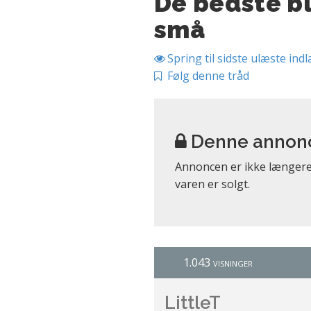
De bedste b
små
Spring til sidste ulæste ind
Følg denne tråd
Denne annonce
Annoncen er ikke længere 
varen er solgt.
1.043 visninger
LittleT