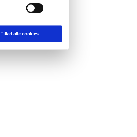
ting)
mere dit besøg på vores
Tillad alle cookies
brug for markedsføring, så vi
med sociale medier. Du kan til
uligvis ikke fungerer
e om vores brug af cookies
g
cookiepolitik
.