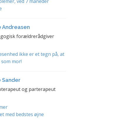
blemer, ved 7 måneder
e
e Andreasen
gogisk forældrerådgiver
senhed ikke er et tegn på, at
t som mor!
e Sander
terapeut og parterapeut
mer
et med bedstes øjne