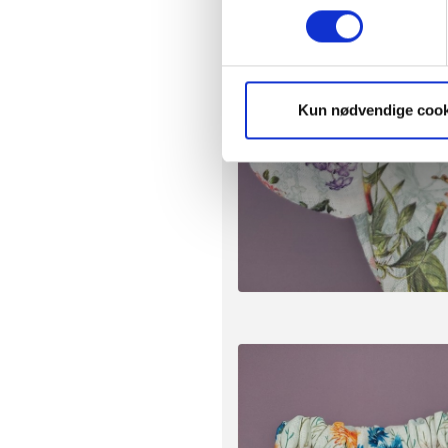
Identificere din enhed
Dine valg anvendes på hele w
Vi ønsker dit samtykke til, a
Kun nødvendige cook
hjemmeside ved at sikre funkt
kan optimere vores reklametil
enhver tid trække dit samty
optimalt, hvis du ikke accep
og behandling af dine person