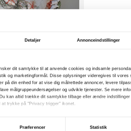
Detaljer
Annonceindstillinger
sker dit samtykke til at anvende cookies og indsamle personda
istik og marketingformål. Disse oplysninger videregives til vore
er på din enhed for at vise dig målrettede annoncer, levere tilpas
 lave målgruppeundersøgelser og udvikle tjenester. Se mere inf
Du kan altid trække dit samtykke tilbage eller ændre indstillinger
 at trykke på "Privacy trigger" ikonet.
så gerne:
sninger om din placering, der kan være nøjagtig inden for få me
Præferencer
Statistik