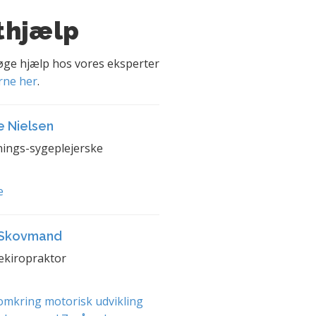
thjælp
søge hjælp hos vores eksperter
rne her
.
e Nielsen
ings-sygeplejerske
e
 Skovmand
ekiropraktor
mkring motorisk udvikling