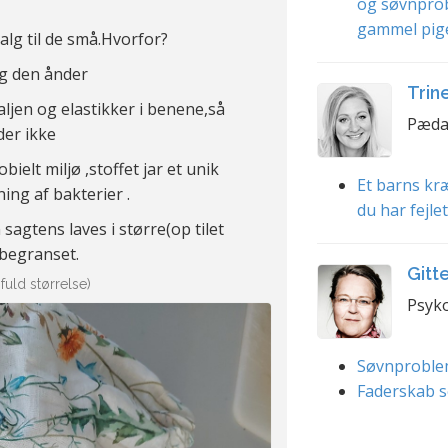
og søvnpro
gammel pig
alg til de små.Hvorfor?
og den ånder
Trin
aljen og elastikker i benene,så
Pæda
der ikke
ielt miljø ,stoffet jar et unik
Et barns kræ
ing af bakterier .
du har fejle
 sagtens laves i større(op tilet
 begranset.
Gitt
 fuld størrelse)
Psyko
Søvnproble
Faderskab s