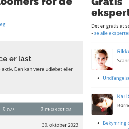
loomers for de
Gratis
eksper
læg
Det er gratis at 
-
se alle eksperte
Rikk
 er låst
Scann
aktiv. Den kan være udløbet eller
Undfangels
Kari
Børn
0 svar
0 synes godt om
Bekymring o
30. oktober 2023