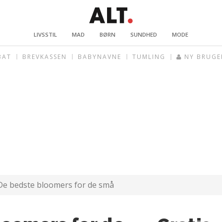
LIVSSTIL
MAD
BØRN
SUNDHED
MODE
BAT
BREVKASSEN
BABYNAVNE
TUMLING
NY BRUGE
De bedste bloomers for de små