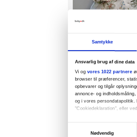
Samtykke
Ansvarlig brug af dine data
Vi og
vores 1022 partnere
øn
browser til præferencer, stat
opbevarer og tilgår oplysning
annonce- og indholdsmåling,
og i vores persondatapolitik. 
"Cookiedeklaration", eller ved
Hvis du tillader det, vil vi og
Samtykkevalg
Indsamle præcise oply
Nødvendig