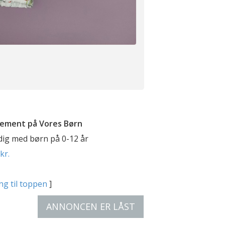
ement på Vores Børn
 dig med børn på 0-12 år
kr.
ng til toppen
]
ANNONCEN ER LÅST