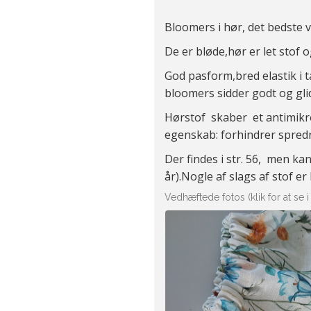
Bloomers i hør, det bedste v
De er bløde,hør er let stof 
God pasform,bred elastik i t
bloomers sidder godt og gli
Hørstof skaber et antimikrob
egenskab: forhindrer spredn
Der findes i str. 56, men kan
år).Nogle af slags af stof er
Vedhæftede fotos (klik for at se i