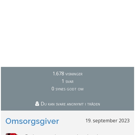
1.678 visninger
1 svar
0 synes godt om
Du kan svare anonymt i tråden
Omsorgsgiver
19. september 2023