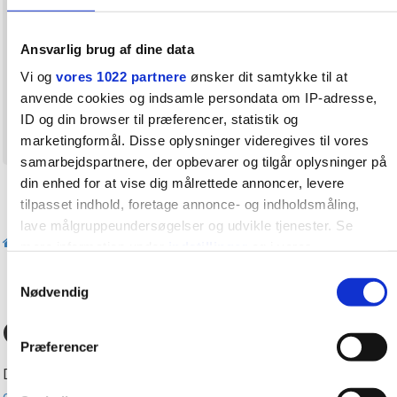
nanan78
19. september 2023
Ansvarlig brug af dine data
Jeg har købt en enkelt lille ting. Levering på 1-
2 dage og løbende orientering.
Vi og
vores 1022 partnere
ønsker dit samtykke til at
anvende cookies og indsamle persondata om IP-adresse,
ID og din browser til præferencer, statistik og
Anmeld
Citér
marketingformål. Disse oplysninger videregives til vores
samarbejdspartnere, der opbevarer og tilgår oplysninger på
din enhed for at vise dig målrettede annoncer, levere
[
Spring til toppen
]
tilpasset indhold, foretage annonce- og indholdsmåling,
lave målgruppeundersøgelser og udvikle tjenester. Se
SKRIV SVAR
Gå til forsiden
mere information under
indstillinger
og i vores
persondatapolitik. Du kan altid trække dit samtykke tilbage
Samtykkevalg
eller ændre indstillinger fra vores "Cookiedeklaration", eller
Nødvendig
ved at trykke på "Privacy trigger" ikonet.
Gratis eksperthjælp
Præferencer
Hvis du tillader det, vil vi også gerne:
Det er gratis at søge hjælp hos vores eksperter -
se alle
Indsamle præcise oplysninger om din placering, der
eksperterne her
.