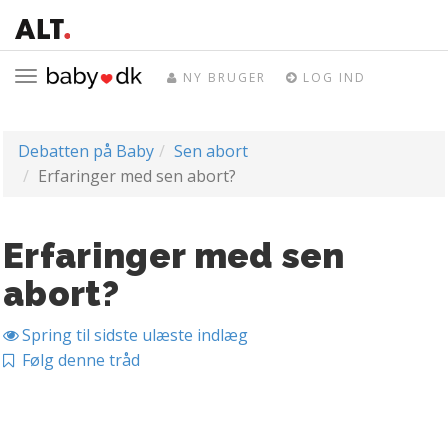
Toggle
NY BRUGER
LOG IND
navigation
Debatten på Baby
Sen abort
Erfaringer med sen abort?
Erfaringer med sen
abort?
Spring til sidste ulæste indlæg
Følg denne tråd