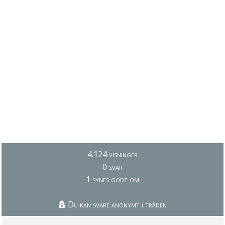
4.124 visninger
0 svar
1 synes godt om
Du kan svare anonymt i tråden