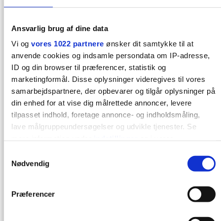
Jeg håber at høre fra dig, og få en indsigt i netop din
Ansvarlig brug af dine data
oplevelse. Hvis du har spørgsmål eller tvivl du ser
Vi og
vores 1022 partnere
ønsker dit samtykke til at
gavnende for andre, er du velkommen til at henvende
anvende cookies og indsamle persondata om IP-adresse,
dig i tråden nedenfor eller privat.
ID og din browser til præferencer, statistik og
marketingformål. Disse oplysninger videregives til vores
samarbejdspartnere, der opbevarer og tilgår oplysninger på
Med venlig hilsen
din enhed for at vise dig målrettede annoncer, levere
Lucca
tilpasset indhold, foretage annonce- og indholdsmåling,
lave målgruppeundersøgelser og udvikle tjenester. Se
mere information under
indstillinger
og i vores
(Såfremt moderator ikke vurderer opslaget som
persondatapolitik. Du kan altid trække dit samtykke tilbage
Samtykkevalg
passende her i gruppen, beklager jeg meget, og
eller ændre indstillinger fra vores "Cookiedeklaration", eller
Nødvendig
moderator skal være velkommen til at slette mit
ved at trykke på "Privacy trigger" ikonet.
opslag)
Præferencer
Hvis du tillader det, vil vi også gerne:
Anmeld
Citér
Indsamle præcise oplysninger om din placering, der