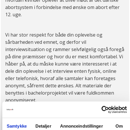
hvordan kvinder oplever at blive mødt af det danske
abortsystem i forbindelse med ønske om abort efter
12. uge.
Vi har stor respekt for både din oplevelse og
sårbarheden ved emnet, og derfor vil
interviewsituation og rammer selvfølgelig også foregå
på dine præmisser og hvor du er mest komfortabel. Vi
håber på, at du måske kunne være interesseret i at
dele din oplevelse i et interview enten fysisk, online
eller telefonisk, hvoraf alle samtaler kan foretages
anonymt, såfremt dette ønskes. Alt materiale der
benyttes i bachelorprojektet vil være fuldkommen
anonymiseret.
Hvis du har lyst til at høre mere uddybende om
bachelorprojektet, kan du kontakte Lucca på mail:
qvh171@alumni.ku.dk
Samtykke
Detaljer
Annonceindstillinger
Om