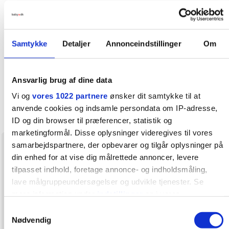
Samtykke
Detaljer
Annonceindstillinger
Om
Ansvarlig brug af dine data
Vi og
vores 1022 partnere
ønsker dit samtykke til at
anvende cookies og indsamle persondata om IP-adresse,
ID og din browser til præferencer, statistik og
marketingformål. Disse oplysninger videregives til vores
samarbejdspartnere, der opbevarer og tilgår oplysninger på
Anonym trådstarter
4. februar 2025
din enhed for at vise dig målrettede annoncer, levere
tilpasset indhold, foretage annonce- og indholdsmåling,
Nu er det et år siden jeg startede denne tråd. Det
lave målgruppeundersøgelser og udvikle tjenester. Se
kommer stadig over mig engang imellem - den der
mere information under
indstillinger
og i vores
nagene samvittighed over han bare skal være alene
persondatapolitik. Du kan altid trække dit samtykke tilbage
Samtykkevalg
om det hele når vi en dag bliver gamle. Men må finde
eller ændre indstillinger fra vores "Cookiedeklaration", eller
Nødvendig
en måde at finde fred med det og ikke lade det fylde.