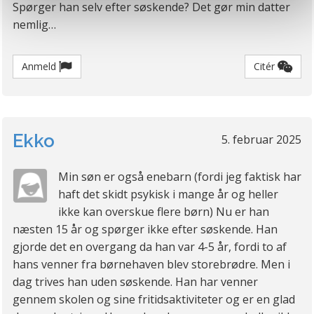
Spørger han selv efter søskende? Det gør min datter
på det.
cookies eller tilbagetrækker et samtykke. Du kan læse
nemlig…
mere om vores brug af cookies og behandling af dine
personoplysninger i forbindelse hermed i både
Anmeld
Citér
vores
privatlivspolitik
og
cookiepolitik
.
Ekko
5. februar 2025
Min søn er også enebarn (fordi jeg faktisk har
haft det skidt psykisk i mange år og heller
ikke kan overskue flere børn) Nu er han
næsten 15 år og spørger ikke efter søskende. Han
gjorde det en overgang da han var 4-5 år, fordi to af
hans venner fra børnehaven blev storebrødre. Men i
dag trives han uden søskende. Han har venner
gennem skolen og sine fritidsaktiviteter og er en glad