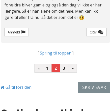
venner gennem skolen og sine fritidsaktiviteter
forældre bliver gamle og også den dag vi ikke er her
og er en glad dreng, der trives. Han er hverken
længere. Så er han alene om det hele. Men kan ikk
ensom og heller ikke egoistisk når han er
gøre til eller fra nu, så det er som det er
sammen med andre børn. I dag er både hans far
og jeg single, så der ligger bestemt ikke
søskende i kortene for bnogen af os.
Anmeld
Citér
[
Spring til toppen
]
«
1
2
3
»
SKRIV SVAR
Gå til forsiden