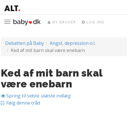
Toggle
NY BRUGER
LOG IND
navigation
Debatten på Baby
Angst, depression o.l.
Ked af mit barn skal være enebarn
Ked af mit barn skal
være enebarn
Spring til sidste ulæste indlæg
Følg denne tråd