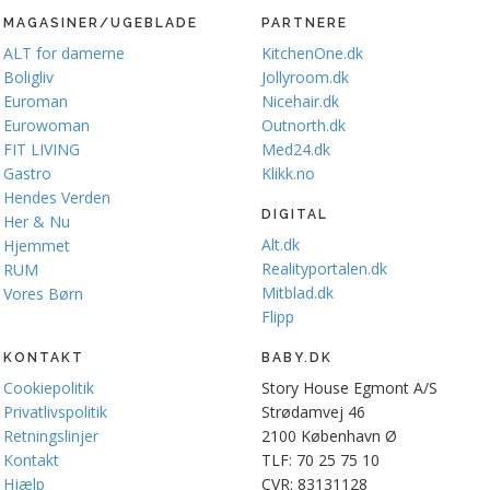
MAGASINER/UGEBLADE
PARTNERE
ALT for damerne
KitchenOne.dk
Boligliv
Jollyroom.dk
Euroman
Nicehair.dk
Eurowoman
Outnorth.dk
FIT LIVING
Med24.dk
Gastro
Klikk.no
Hendes Verden
DIGITAL
Her & Nu
Alt.dk
Hjemmet
Realityportalen.dk
RUM
Mitblad.dk
Vores Børn
Flipp
KONTAKT
BABY.DK
Cookiepolitik
Story House Egmont A/S
Privatlivspolitik
Strødamvej 46
Retningslinjer
2100 København Ø
Kontakt
TLF: 70 25 75 10
Hjælp
CVR: 83131128