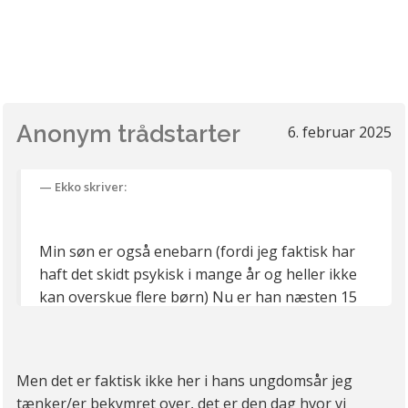
Anonym trådstarter
6. februar 2025
Ekko skriver:
Min søn er også enebarn (fordi jeg faktisk har
haft det skidt psykisk i mange år og heller ikke
kan overskue flere børn) Nu er han næsten 15
år og spørger ikke efter søskende. Han gjorde
det en overgang da han var 4-5 år, fordi to af
hans venner fra børnehaven blev storebrødre.
Men det er faktisk ikke her i hans ungdomsår jeg
Men i dag trives han uden søskende. Han har
tænker/er bekymret over, det er den dag hvor vi