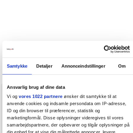
Samtykke
Detaljer
Annonceindstillinger
Om
Ansvarlig brug af dine data
CBbaby
20. august 2020
Vi og
vores 1022 partnere
ønsker dit samtykke til at
anvende cookies og indsamle persondata om IP-adresse,
ID og din browser til præferencer, statistik og
Ella11 skriver:
marketingformål. Disse oplysninger videregives til vores
samarbejdspartnere, der opbevarer og tilgår oplysninger på
din enhed for at vise dig målrettede annoncer, levere