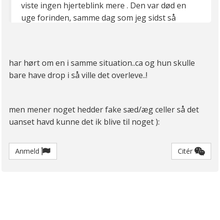
viste ingen hjerteblink mere . Den var død en
uge forinden, samme dag som jeg sidst så
hjerteblink til en scanning! De har sendt noget af
moderkagen ind så de kan finde ud af om den
var syg/hvorfor den døde. Jeg har 2 spørgsmål
har hørt om en i samme situation..ca og hun skulle
skal man bede om at de fortæller hvad kønnet
bare have drop i så ville det overleve..!
var? Og hvor længe går der ca før man får svar
fra prøven?
men mener noget hedder fake sæd/æg celler så det
uanset havd kunne det ik blive til noget ):
Jeg har den herhjemme i dens æske/kiste fra
sygehuset og den skal begraves i næste uge på
Min oldemors grav
øv hvor er det fucking
Anmeld
Citér
uretfærdigt ! Har været til så mange gode
scanninger , har utallige billeder og videoer med
den
hvordan kan hjertet bare stoppe med og
slå
var lige kommet ind i 2. Trimester