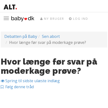
Toggle
NY BRUGER
LOG IND
navigation
Debatten på Baby
Sen abort
Hvor længe før svar på moderkage prøve?
Hvor længe før svar på
moderkage prøve?
Spring til sidste ulæste indlæg
Følg denne tråd