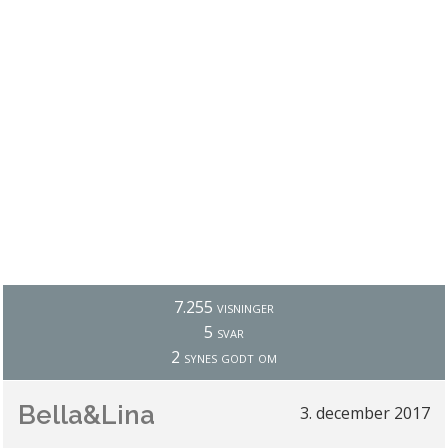
7.255 visninger
5 svar
2 synes godt om
Bella&Lina
3. december 2017