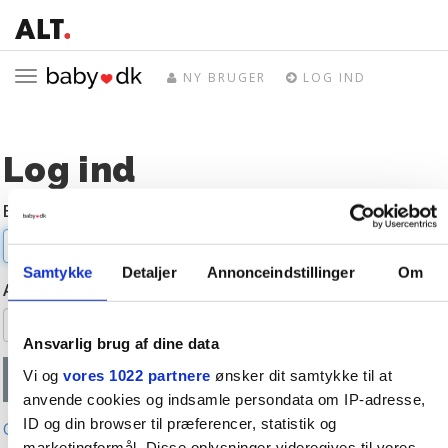
Toggle
NY BRUGER
LOG IND
navigation
Log ind
E-mail
Samtykke
Detaljer
Annonceindstillinger
Om
Adgangskode
Ansvarlig brug af dine data
Vi og
vores 1022 partnere
ønsker dit samtykke til at
anvende cookies og indsamle persondata om IP-adresse,
ID og din browser til præferencer, statistik og
Glemt adgangskode?
marketingformål. Disse oplysninger videregives til vores