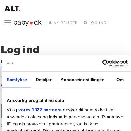
Toggle
NY BRUGER
LOG IND
navigation
Log ind
E-mail
Samtykke
Detaljer
Annonceindstillinger
Om
Adgangskode
Ansvarlig brug af dine data
Vi og
vores 1022 partnere
ønsker dit samtykke til at
anvende cookies og indsamle persondata om IP-adresse,
ID og din browser til præferencer, statistik og
Glemt adgangskode?
marketingformål. Disse oplysninger videregives til vores