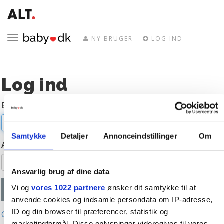
Toggle
NY BRUGER
LOG IND
navigation
Log ind
E-mail
Samtykke
Detaljer
Annonceindstillinger
Om
Adgangskode
Ansvarlig brug af dine data
Vi og
vores 1022 partnere
ønsker dit samtykke til at
anvende cookies og indsamle persondata om IP-adresse,
ID og din browser til præferencer, statistik og
Glemt adgangskode?
marketingformål. Disse oplysninger videregives til vores